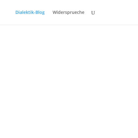
Dialektik-Blog
Widersprueche
n wieder vom Kopf auf die Füße zu stellen.
.