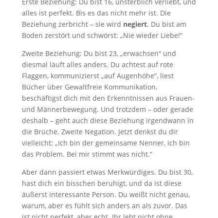
Erste Beziehung: Du bist 16, unsterblich verliebt, und
alles ist perfekt. Bis es das nicht mehr ist. Die
Beziehung zerbricht – sie wird
negiert
. Du bist am
Boden zerstört und schwörst: „Nie wieder Liebe!“
Zweite Beziehung: Du bist 23, „erwachsen“ und
diesmal läuft alles anders. Du achtest auf rote
Flaggen, kommunizierst „auf Augenhöhe“, liest
Bücher über Gewaltfreie Kommunikation,
beschäftigst dich mit den Erkenntnissen aus Frauen-
und Männerbewegung. Und trotzdem – oder gerade
deshalb – geht auch diese Beziehung irgendwann in
die Brüche. Zweite Negation. Jetzt denkst du dir
vielleicht: „Ich bin der gemeinsame Nenner, ich bin
das Problem. Bei mir stimmt was nicht.“
Aber dann passiert etwas Merkwürdiges. Du bist 30,
hast dich ein bisschen beruhigt, und da ist diese
äußerst interessante Person. Du weißt nicht genau,
warum, aber es fühlt sich anders an als zuvor. Das
ist nicht perfekt, aber echt. Ihr lebt nicht ohne